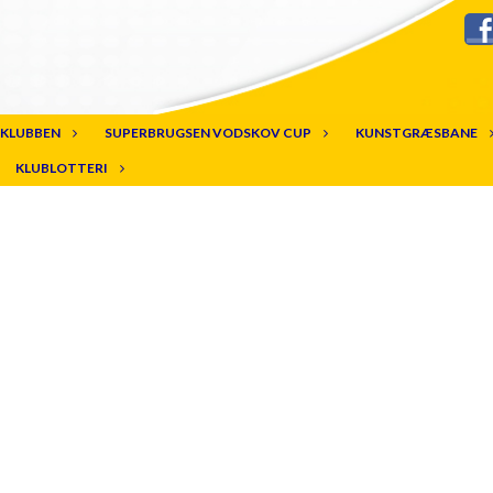
KLUBBEN
SUPERBRUGSEN VODSKOV CUP
KUNSTGRÆSBANE
KLUBLOTTERI