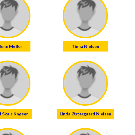
ene Møller
Tinna Nielsen
l Skals Knøsen
Linda Østergaard Nielsen