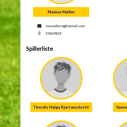
Malene Møller
mmoellern@hotmail.com
29629823
Spillerliste
Thordis Helga Kjartansdottir
Sanne