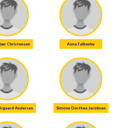
jær Christensen
Anna Falkenby
Bisgaard Andersen
Simone Dorthea Jacobsen