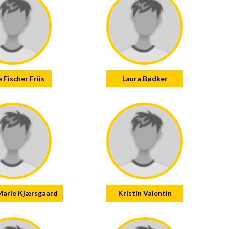
 Fischer Friis
Laura Bødker
Marie Kjærsgaard
Kristin Valentin