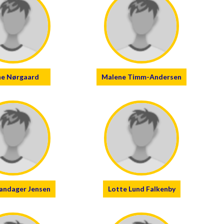
ne Nørgaard
Malene Timm-Andersen
Sandager Jensen
Lotte Lund Falkenby