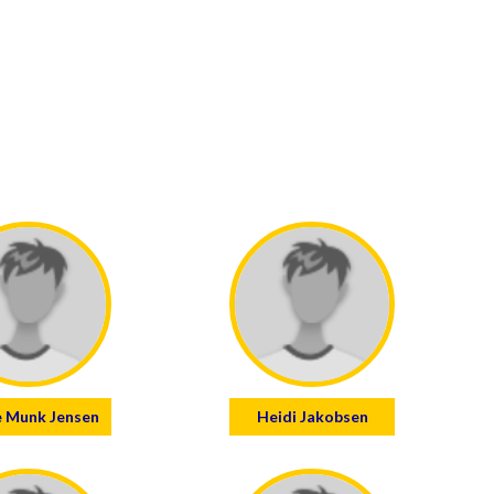
 Munk Jensen
Heidi Jakobsen