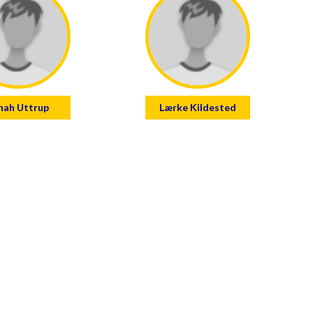
nah Uttrup
Lærke Kildested