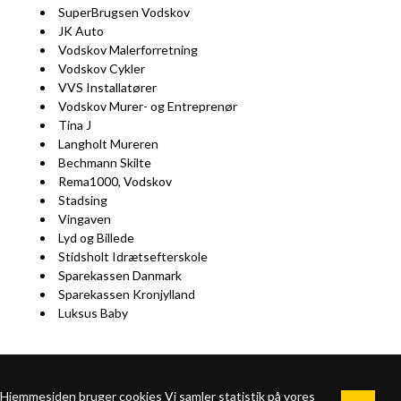
SuperBrugsen Vodskov
JK Auto
Vodskov Malerforretning
Vodskov Cykler
VVS Installatører
Vodskov Murer- og Entreprenør
Tina J
Langholt Mureren
Bechmann Skilte
Rema1000, Vodskov
Stadsing
Vingaven
Lyd og Billede
Stidsholt Idrætsefterskole
Sparekassen Danmark
Sparekassen Kronjylland
Luksus Baby
Hjemmesiden bruger cookies Vi samler statistik på vores