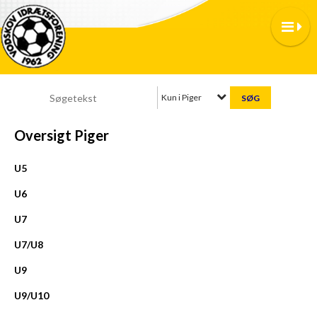
Kun i Piger
Oversigt Piger
U5
U6
U7
U7/U8
U9
U9/U10