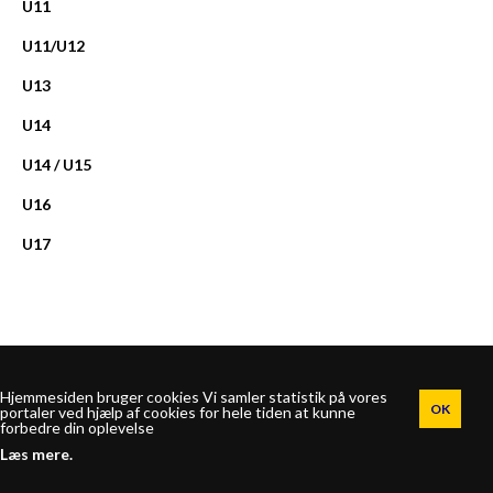
U11
U11/U12
U13
U14
U14 / U15
U16
U17
Hjemmesiden bruger cookies Vi samler statistik på vores
portaler ved hjælp af cookies for hele tiden at kunne
forbedre din oplevelse
Vodskov Idrætsforening | Vodskovvej 15 | 9310 Vodskov | Telefon:
Læs mere.
2284 6376
|
CVR: 13461112 |
E-mail:
klubhuset@vi-fodbold.dk