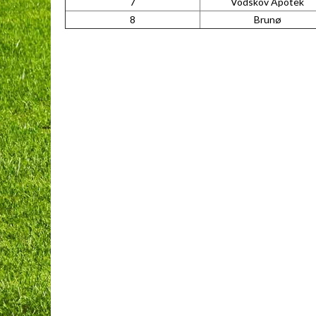
7
Vodskov Apotek
8
Brunø