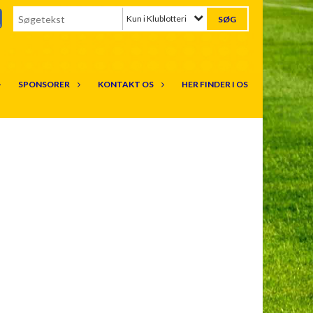
Kun i Klublotteri
SPONSORER
KONTAKT OS
HER FINDER I OS