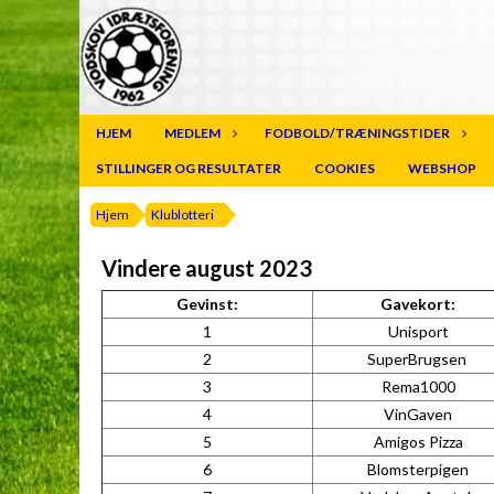
HJEM
MEDLEM
FODBOLD/TRÆNINGSTIDER
STILLINGER OG RESULTATER
COOKIES
WEBSHOP
Hjem
Klublotteri
Vindere august 2023
Gevinst:
Gavekort:
1
Unisport
2
SuperBrugsen
3
Rema1000
4
VinGaven
5
Amigos Pizza
6
Blomsterpigen