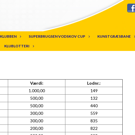
KLUBBEN
SUPERBRUGSEN VODSKOV CUP
KUNSTGRÆSBANE
KLUBLOTTERI
Værdi:
Lodnr.:
1.000,00
149
500,00
132
500,00
440
300,00
559
300,00
835
200,00
822