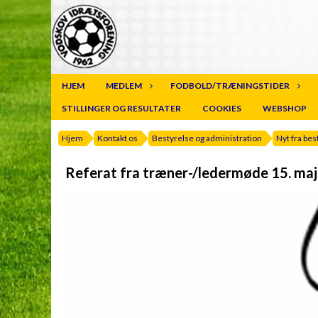
HJEM
MEDLEM
FODBOLD/TRÆNINGSTIDER
STILLINGER OG RESULTATER
COOKIES
WEBSHOP
Hjem
Kontakt os
Bestyrelse og administration
Nyt fra be
Referat fra træner-/ledermøde 15. ma